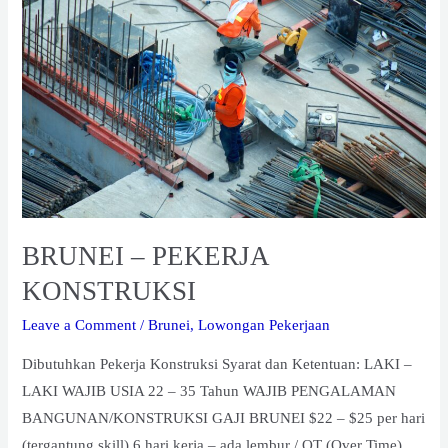
PEKERJA
KONSTRUKSI
BRUNEI – PEKERJA
KONSTRUKSI
Leave a Comment
/
Brunei
,
Lowongan Pekerjaan
Dibutuhkan Pekerja Konstruksi Syarat dan Ketentuan: LAKI –
LAKI WAJIB USIA 22 – 35 Tahun WAJIB PENGALAMAN
BANGUNAN/KONSTRUKSI GAJI BRUNEI $22 – $25 per hari
(tergantung skill) 6 hari kerja – ada lembur / OT (Over Time)