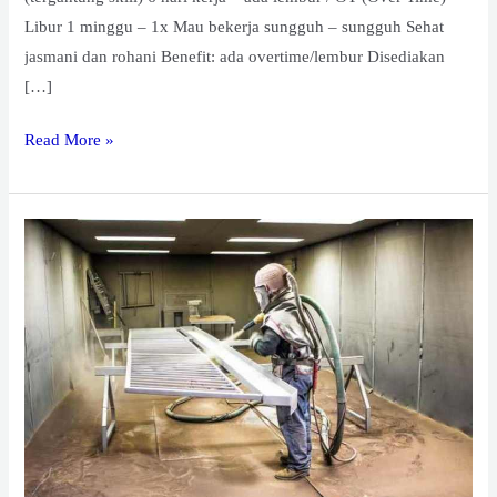
Libur 1 minggu – 1x Mau bekerja sungguh – sungguh Sehat
jasmani dan rohani Benefit: ada overtime/lembur Disediakan
[…]
Read More »
BRUNEI
–
SAND
BLAST
OPERATOR